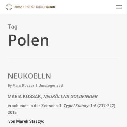
Skip
Men
to
main
content
Tag
Polen
NEUKOELLN
By
Maria Kossak
Uncategorized
MARIA KOSSAK,
NEUKÖLLNS
GOLDFINGER
erschienen in der Zeitschrift:
Tygiel Kultury:
1-6 (217-222)
2015
von
Marek Staszyc